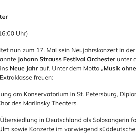
ter
16:00 Uhr)
ltet nun zum 17. Mal sein Neujahrskonzert in der 
kannte
Johann
Strauss Festival Orchester
unter d
 ins
Neue Jahr
auf. Unter dem Motto
„Musik ohne
Extraklasse freuen:
dung am Konservatorium in St. Petersburg, Dip
hor des Mariinsky Theaters.
r Übersiedlung in Deutschland als Solosängerin for
 Ulm sowie Konzerte im vorwiegend süddeutsc