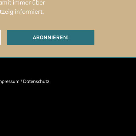
damit immer über
zeig informiert.
mpressum
/
Datenschutz