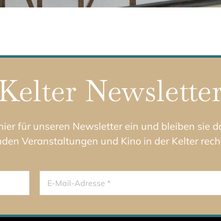
Kelter Newslette
 hier für unseren Newsletter ein und bleiben sie 
n Veranstaltungen und Kino in der Kelter recht