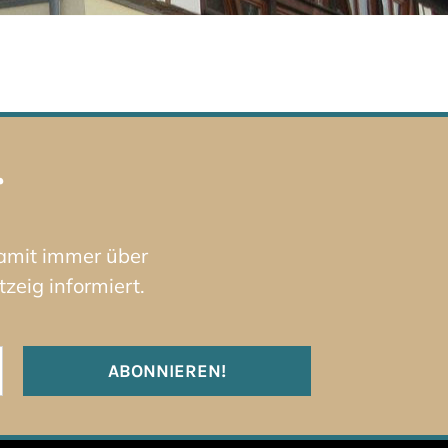
r
damit immer über
zeig informiert.